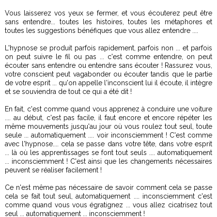
Vous laisserez vos yeux se fermer, et vous écouterez peut être
sans entendre... toutes les histoires, toutes les métaphores et
toutes les suggestions bénéfiques que vous allez entendre ....
L'hypnose se produit parfois rapidement, parfois non ... et parfois
on peut suivre le fil ou pas ... c'est comme entendre, on peut
écouter sans entendre ou entendre sans écouter ! Rassurez vous,
votre conscient peut vagabonder ou écouter tandis que le partie
de votre esprit ... qu'on appelle l'inconscient lui il écoute, il intègre
et se souviendra de tout ce qui a été dit !
En fait, c'est comme quand vous apprenez à conduire une voiture
.... au début, c'est pas facile, il faut encore et encore répéter les
même mouvements jusqu'au jour où vous roulez tout seul, toute
seule ... automatiquement .... voir inconsciemment ! C'est comme
avec l'hypnose.... cela se passe dans votre tête, dans votre esprit
... là où les apprentissages se font tout seuls .... automatiquement
... inconsciemment ! C'est ainsi que les changements nécessaires
peuvent se réaliser facilement !
Ce n'est même pas nécessaire de savoir comment cela se passe
cela se fait tout seul, automatiquement .... inconsciemment c'est
comme quand vous vous égratignez ... vous allez cicatrisez tout
seul ... automatiquement ... inconsciemment !