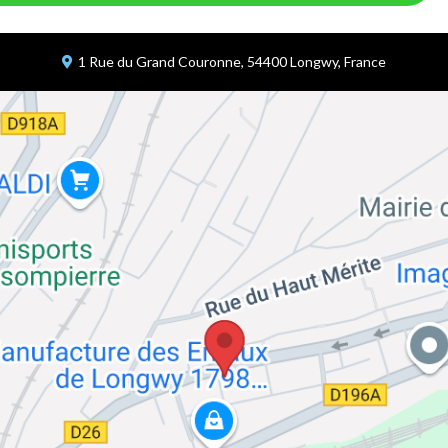
1 Rue du Grand Couronne, 54400 Longwy, France